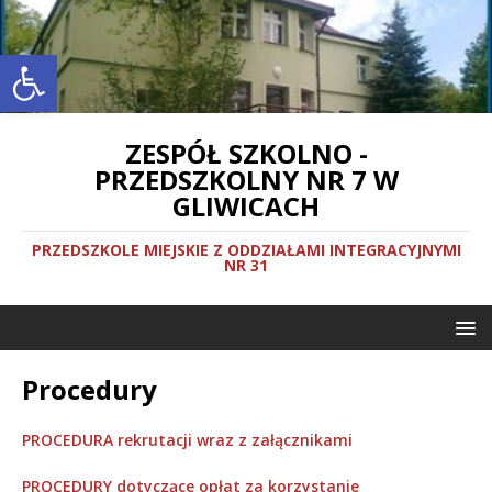
Otwórz pasek narzędzi
ZESPÓŁ SZKOLNO -
PRZEDSZKOLNY NR 7 W
GLIWICACH
PRZEDSZKOLE MIEJSKIE Z ODDZIAŁAMI INTEGRACYJNYMI
NR 31
Procedury
PROCEDURA rekrutacji wraz z załącznikami
PROCEDURY dotyczące opłat za korzystanie