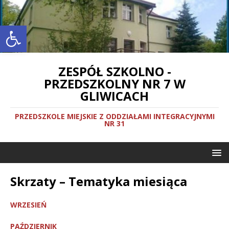
Otwórz pasek narzędzi
ZESPÓŁ SZKOLNO -
PRZEDSZKOLNY NR 7 W
GLIWICACH
PRZEDSZKOLE MIEJSKIE Z ODDZIAŁAMI INTEGRACYJNYMI
NR 31
Skrzaty – Tematyka miesiąca
WRZESIEŃ
PAŹDZIERNIK