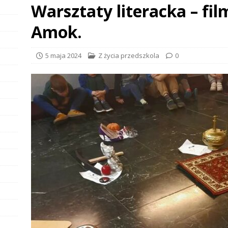
Warsztaty literacka – fi
Amok.
5 maja 2024
Z życia przedszkola
0