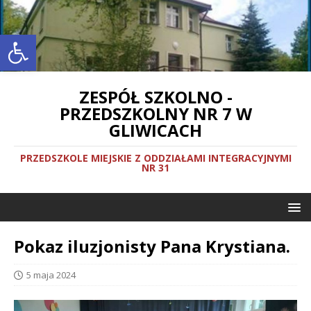
Otwórz pasek narzędzi
ZESPÓŁ SZKOLNO -
PRZEDSZKOLNY NR 7 W
GLIWICACH
PRZEDSZKOLE MIEJSKIE Z ODDZIAŁAMI INTEGRACYJNYMI
NR 31
Pokaz iluzjonisty Pana Krystiana.
5 maja 2024