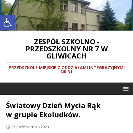
Otwórz pasek narzędzi
ZESPÓŁ SZKOLNO -
PRZEDSZKOLNY NR 7 W
GLIWICACH
PRZEDSZKOLE MIEJSKIE Z ODDZIAŁAMI INTEGRACYJNYMI
NR 31
Światowy Dzień Mycia Rąk
w grupie Ekoludków.
25 października 2023