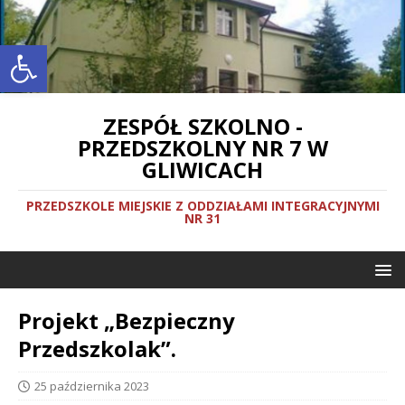
Otwórz pasek narzędzi
ZESPÓŁ SZKOLNO -
PRZEDSZKOLNY NR 7 W
GLIWICACH
PRZEDSZKOLE MIEJSKIE Z ODDZIAŁAMI INTEGRACYJNYMI
NR 31
Projekt „Bezpieczny
Przedszkolak”.
25 października 2023