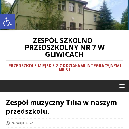
Otwórz pasek narzędzi
ZESPÓŁ SZKOLNO -
PRZEDSZKOLNY NR 7 W
GLIWICACH
PRZEDSZKOLE MIEJSKIE Z ODDZIAŁAMI INTEGRACYJNYMI
NR 31
Zespół muzyczny Tilia w naszym
przedszkolu.
26 maja 2024