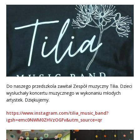
Do naszego przedszkola zawitał Zespół muzyczny Tilia. Dzieci
wysłuchały koncertu muzycznego w wykonaniu młodych
artystek. Dziękujemy.
https://www.instagram.com/tilia_music_band?
igsh=emc0NWM0ZHVzOGFv&utm_source=qr