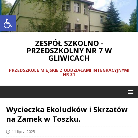
Otwórz pasek narzędzi
ZESPÓŁ SZKOLNO -
PRZEDSZKOLNY NR 7 W
GLIWICACH
PRZEDSZKOLE MIEJSKIE Z ODDZIAŁAMI INTEGRACYJNYMI
NR 31
Wycieczka Ekoludków i Skrzatów
na Zamek w Toszku.
11 lipca 2025