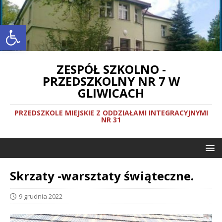
Otwórz pasek narzędzi
ZESPÓŁ SZKOLNO -
PRZEDSZKOLNY NR 7 W
GLIWICACH
PRZEDSZKOLE MIEJSKIE Z ODDZIAŁAMI INTEGRACYJNYMI
NR 31
Skrzaty -warsztaty świąteczne.
9 grudnia 2022