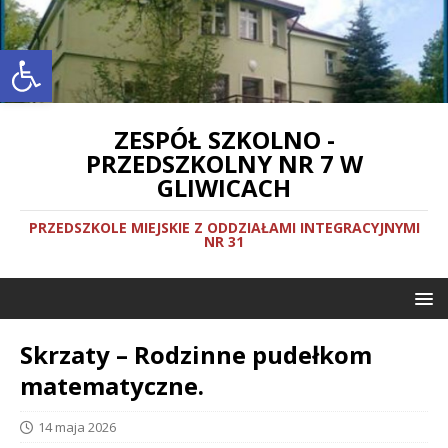
Otwórz pasek narzędzi
ZESPÓŁ SZKOLNO -
PRZEDSZKOLNY NR 7 W
GLIWICACH
PRZEDSZKOLE MIEJSKIE Z ODDZIAŁAMI INTEGRACYJNYMI
NR 31
Skrzaty – Rodzinne pudełkom
matematyczne.
14 maja 2026