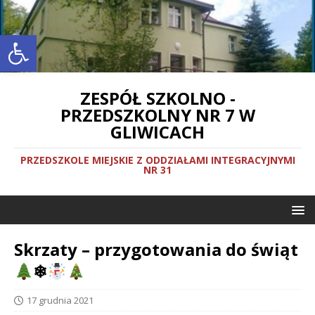
Otwórz pasek narzędzi
ZESPÓŁ SZKOLNO -
PRZEDSZKOLNY NR 7 W
GLIWICACH
PRZEDSZKOLE MIEJSKIE Z ODDZIAŁAMI INTEGRACYJNYMI
NR 31
Skrzaty – przygotowania do świąt
❄
17 grudnia 2021