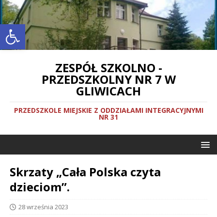
Otwórz pasek narzędzi
ZESPÓŁ SZKOLNO -
PRZEDSZKOLNY NR 7 W
GLIWICACH
PRZEDSZKOLE MIEJSKIE Z ODDZIAŁAMI INTEGRACYJNYMI
NR 31
Skrzaty „Cała Polska czyta
dzieciom”.
28 września 2023