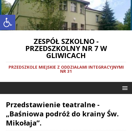
Otwórz pasek narzędzi
ZESPÓŁ SZKOLNO -
PRZEDSZKOLNY NR 7 W
GLIWICACH
PRZEDSZKOLE MIEJSKIE Z ODDZIAŁAMI INTEGRACYJNYMI
NR 31
Przedstawienie teatralne -
„Baśniowa podróż do krainy Św.
Mikołaja”.