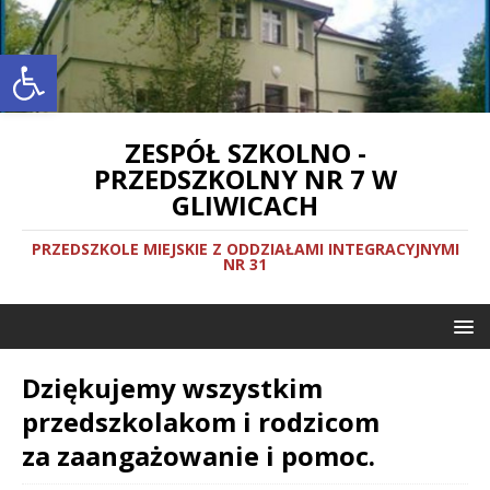
Otwórz pasek narzędzi
ZESPÓŁ SZKOLNO -
PRZEDSZKOLNY NR 7 W
GLIWICACH
PRZEDSZKOLE MIEJSKIE Z ODDZIAŁAMI INTEGRACYJNYMI
NR 31
Dziękujemy wszystkim
przedszkolakom i rodzicom
za zaangażowanie i pomoc.