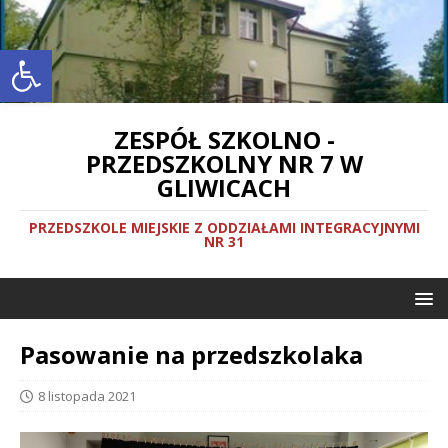
Otwórz pasek narzędzi
ZESPÓŁ SZKOLNO -
PRZEDSZKOLNY NR 7 W
GLIWICACH
PRZEDSZKOLE MIEJSKIE Z ODDZIAŁAMI INTEGRACYJNYMI
NR 31
Pasowanie na przedszkolaka
8 listopada 2021