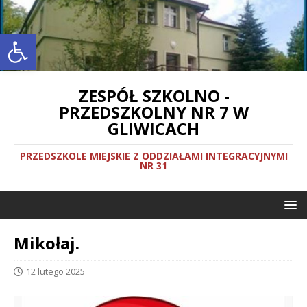
Otwórz pasek narzędzi
ZESPÓŁ SZKOLNO -
PRZEDSZKOLNY NR 7 W
GLIWICACH
PRZEDSZKOLE MIEJSKIE Z ODDZIAŁAMI INTEGRACYJNYMI
NR 31
Mikołaj.
12 lutego 2025