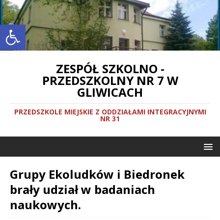
Otwórz pasek narzędzi
ZESPÓŁ SZKOLNO -
PRZEDSZKOLNY NR 7 W
GLIWICACH
PRZEDSZKOLE MIEJSKIE Z ODDZIAŁAMI INTEGRACYJNYMI
NR 31
Grupy Ekoludków i Biedronek
brały udział w badaniach
naukowych.