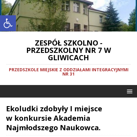
Otwórz pasek narzędzi
ZESPÓŁ SZKOLNO -
PRZEDSZKOLNY NR 7 W
GLIWICACH
PRZEDSZKOLE MIEJSKIE Z ODDZIAŁAMI INTEGRACYJNYMI
NR 31
Ekoludki zdobyły I miejsce
w konkursie Akademia
Najmłodszego Naukowca.