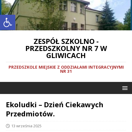
Otwórz pasek narzędzi
ZESPÓŁ SZKOLNO -
PRZEDSZKOLNY NR 7 W
GLIWICACH
PRZEDSZKOLE MIEJSKIE Z ODDZIAŁAMI INTEGRACYJNYMI
NR 31
Ekoludki – Dzień Ciekawych
Przedmiotów.
13 września 2025