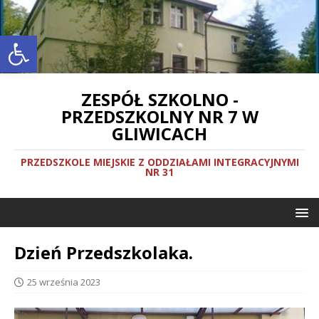
Otwórz pasek narzędzi
ZESPÓŁ SZKOLNO -
PRZEDSZKOLNY NR 7 W
GLIWICACH
PRZEDSZKOLE MIEJSKIE Z ODDZIAŁAMI INTEGRACYJNYMI
NR 31
Dzień Przedszkolaka.
25 września 2023