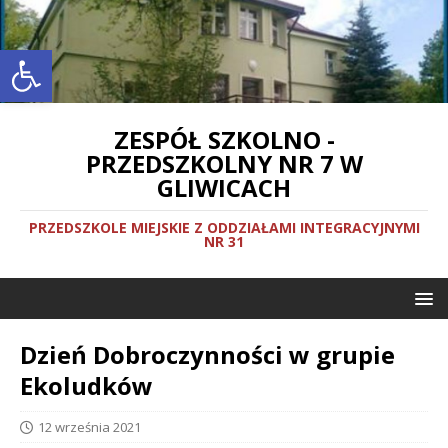
Otwórz pasek narzędzi
ZESPÓŁ SZKOLNO -
PRZEDSZKOLNY NR 7 W
GLIWICACH
PRZEDSZKOLE MIEJSKIE Z ODDZIAŁAMI INTEGRACYJNYMI
NR 31
Dzień Dobroczynności w grupie
Ekoludków
12 września 2021