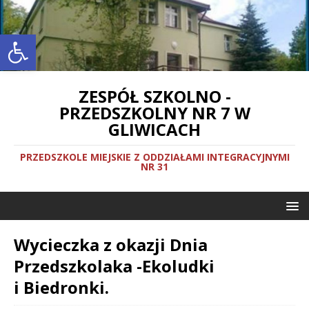
Otwórz pasek narzędzi
ZESPÓŁ SZKOLNO -
PRZEDSZKOLNY NR 7 W
GLIWICACH
PRZEDSZKOLE MIEJSKIE Z ODDZIAŁAMI INTEGRACYJNYMI
NR 31
Wycieczka z okazji Dnia
Przedszkolaka -Ekoludki
i Biedronki.