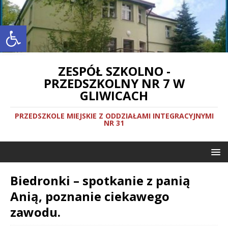
Otwórz pasek narzędzi
ZESPÓŁ SZKOLNO -
PRZEDSZKOLNY NR 7 W
GLIWICACH
PRZEDSZKOLE MIEJSKIE Z ODDZIAŁAMI INTEGRACYJNYMI
NR 31
Biedronki – spotkanie z panią
Anią, poznanie ciekawego
zawodu.