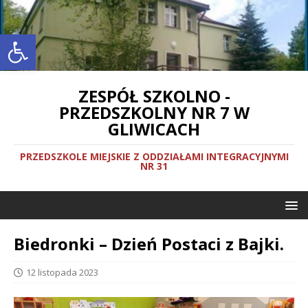
Otwórz pasek narzędzi
ZESPÓŁ SZKOLNO -
PRZEDSZKOLNY NR 7 W
GLIWICACH
PRZEDSZKOLE MIEJSKIE Z ODDZIAŁAMI INTEGRACYJNYMI
NR 31
Biedronki – Dzień Postaci z Bajki.
12 listopada 2023