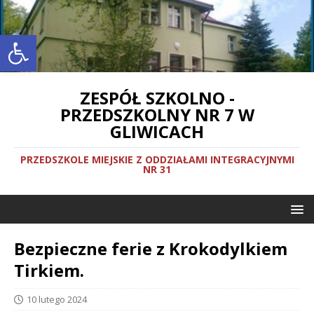
Otwórz pasek narzędzi
ZESPÓŁ SZKOLNO -
PRZEDSZKOLNY NR 7 W
GLIWICACH
PRZEDSZKOLE MIEJSKIE Z ODDZIAŁAMI INTEGRACYJNYMI
NR 31
Bezpieczne ferie z Krokodylkiem
Tirkiem.
10 lutego 2024