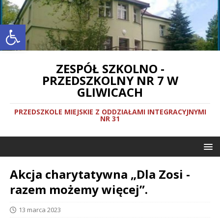
Otwórz pasek narzędzi
ZESPÓŁ SZKOLNO -
PRZEDSZKOLNY NR 7 W
GLIWICACH
PRZEDSZKOLE MIEJSKIE Z ODDZIAŁAMI INTEGRACYJNYMI
NR 31
Akcja charytatywna „Dla Zosi -
razem możemy więcej”.
13 marca 2023