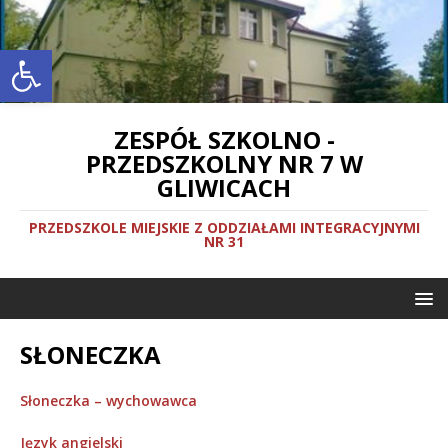
Otwórz pasek narzędzi
ZESPÓŁ SZKOLNO -
PRZEDSZKOLNY NR 7 W
GLIWICACH
PRZEDSZKOLE MIEJSKIE Z ODDZIAŁAMI INTEGRACYJNYMI
NR 31
SŁONECZKA
Słoneczka – wychowawca
Język angielski