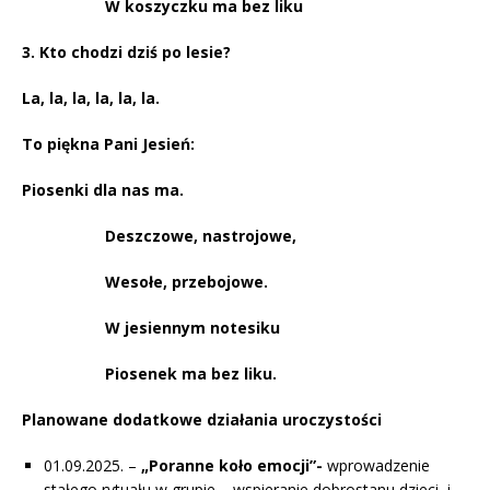
W koszyczku ma bez liku
3. Kto chodzi dziś po lesie?
La, la, la, la, la, la.
To piękna Pani Jesień:
Piosenki dla nas ma.
Deszczowe, nastrojowe,
Wesołe, przebojowe.
W jesiennym notesiku
Piosenek ma bez liku.
Planowane dodatkowe działania uroczystości
01.09.2025. –
„Poranne koło emocji”-
wprowadzenie
stałego rytuału w grupie – wspieranie dobrostanu dzieci i