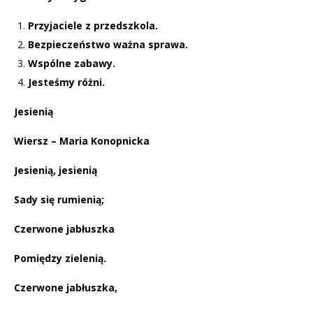
Przyjaciele z przedszkola.
Bezpieczeństwo ważna sprawa.
Wspólne zabawy.
Jesteśmy różni.
Jesienią
Wiersz – Maria Konopnicka
Je­sie­nią, je­sie­nią
Sady się ru­mie­nią;
Czer­wo­ne ja­błusz­ka
Po­mię­dzy zie­le­nią.
Czer­wo­ne ja­błusz­ka,