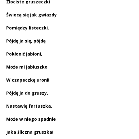
Zło­ci­ste gru­szecz­ki
Świe­cą się jak gwiaz­dy
Po­mię­dzy li­stecz­ki.
Pój­dę ja się, pój­dę
Po­kło­nić ja­bło­ni,
Może mi ja­błusz­ko
W cza­pecz­kę uro­ni!
Pój­dę ja do gru­szy,
Na­sta­wię far­tusz­ka,
Może w nie­go spad­nie
Jaka ślicz­na grusz­ka!