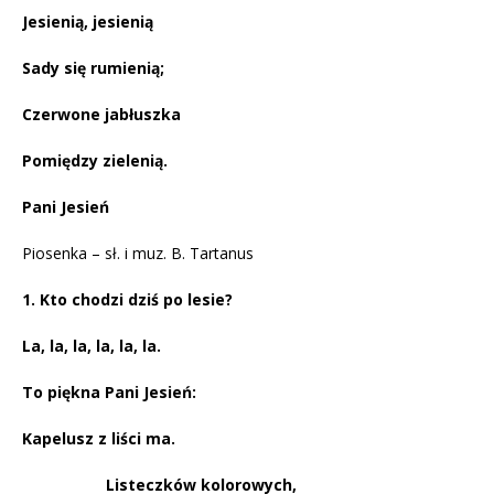
Je­sie­nią, je­sie­nią
Sady się ru­mie­nią;
Czer­wo­ne ja­błusz­ka
Po­mię­dzy zie­le­nią.
Pani Jesień
Piosenka – sł. i muz. B. Tartanus
1. Kto chodzi dziś po lesie?
La, la, la, la, la, la.
To piękna Pani Jesień:
Kapelusz z liści ma.
Listeczków kolorowych,