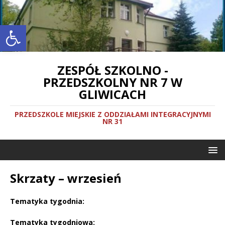
Otwórz pasek narzędzi
ZESPÓŁ SZKOLNO -
PRZEDSZKOLNY NR 7 W
GLIWICACH
PRZEDSZKOLE MIEJSKIE Z ODDZIAŁAMI INTEGRACYJNYMI
NR 31
Skrzaty – wrzesień
Tematyka tygodnia:
Tematyka tygodniowa: