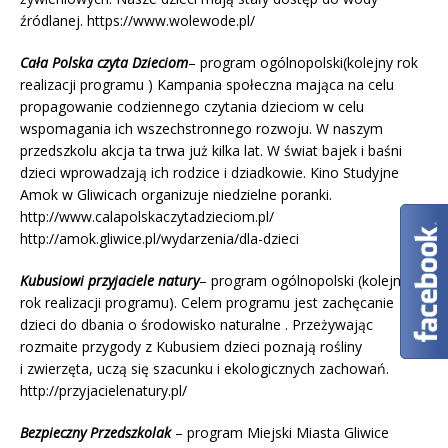
źródlanej. https://www.wolewode.pl/
Cała Polska czyta Dzieciom
– program ogólnopolski(kolejny rok
realizacji programu ) Kampania społeczna mająca na celu
propagowanie codziennego czytania dzieciom w celu
wspomagania ich wszechstronnego rozwoju. W naszym
przedszkolu akcja ta trwa już kilka lat. W świat bajek i baśni
dzieci wprowadzają ich rodzice i dziadkowie. Kino Studyjne
Amok w Gliwicach organizuje niedzielne poranki.
http://www.calapolskaczytadzieciom.pl/
http://amok.gliwice.pl/wydarzenia/dla-dzieci
Kubusiowi przyjaciele natury
– program ogólnopolski (kolejny
rok realizacji programu). Celem programu jest zachęcanie
dzieci do dbania o środowisko naturalne . Przeżywając
rozmaite przygody z Kubusiem dzieci poznają rośliny
i zwierzęta, uczą się szacunku i ekologicznych zachowań.
http://przyjacielenatury.pl/
Bezpieczny Przedszkolak
– program Miejski Miasta Gliwice