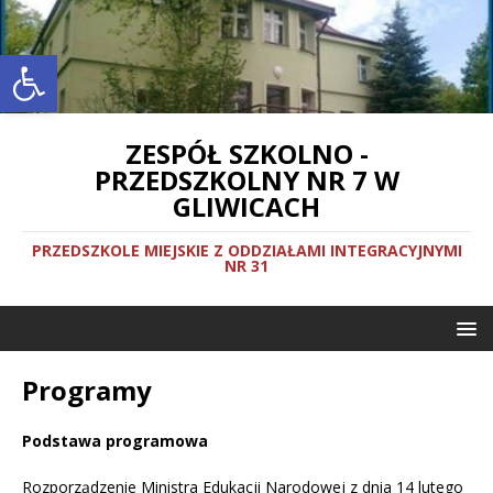
Otwórz pasek narzędzi
ZESPÓŁ SZKOLNO -
PRZEDSZKOLNY NR 7 W
GLIWICACH
PRZEDSZKOLE MIEJSKIE Z ODDZIAŁAMI INTEGRACYJNYMI
NR 31
Programy
Podstawa programowa
Rozporządzenie Ministra Edukacji Narodowej z dnia 14 lutego