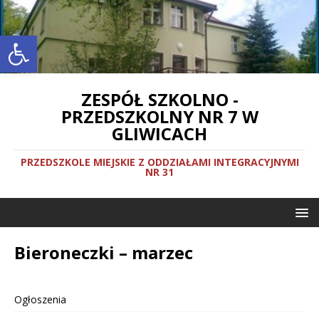
Otwórz pasek narzędzi
ZESPÓŁ SZKOLNO -
PRZEDSZKOLNY NR 7 W
GLIWICACH
PRZEDSZKOLE MIEJSKIE Z ODDZIAŁAMI INTEGRACYJNYMI
NR 31
Bieroneczki – marzec
Ogłoszenia