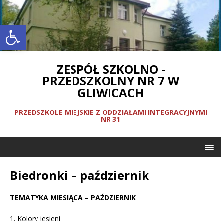
Otwórz pasek narzędzi
ZESPÓŁ SZKOLNO -
PRZEDSZKOLNY NR 7 W
GLIWICACH
PRZEDSZKOLE MIEJSKIE Z ODDZIAŁAMI INTEGRACYJNYMI
NR 31
Biedronki – październik
TEMATYKA MIESIĄCA – PAŹDZIERNIK
1. Kolory jesieni